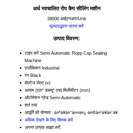
अर्ध स्वचालित रोप कैप सीलिंग मशीन
38000 आईएनआर/Unit
मूल्य/उद्धरण प्राप्त करें
उत्पाद विवरण:
टाइप करें
Semi Automatic Ropp Cap Sealing
Machine
एप्लीकेशन
Industrial
रंग
Black
वोल्टेज
वोल्ट (v)
आयाम (एल* डब्ल्यू* एच)
मिलीमीटर (mm)
ऑटोमेशन ग्रेड
Semi-Automatic
शर्त
नया
आपूर्ति की योग्यता :
à¤ªà¥à¤°à¤¤à¤¿ à¤®à¤¹à¥à¤¨à¥
अधिक देखने के लिए क्लिक करें
अपना उत्पाद साझा करें: