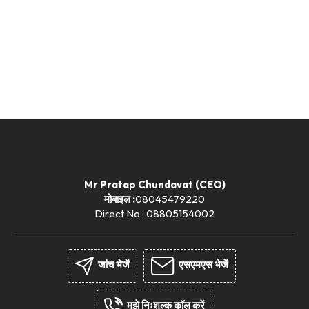
Mr Pratap Chundavat
(
CEO
)
मोबाइल :
08045479220
Direct No : 08805154002
जांच भेजें
एसएमएस भेजें
मुझे निःशुल्क कॉल करें