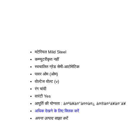
मटेरियल
Mild Steel
कम्प्यूटरीकृत
नहीं
स्वचालित ग्रेड
सेमी-आटोमेटिक
पावर
ओम (ओम)
वोल्टेज
वोल्ट (v)
रंग
चांदी
वारंटी
Yes
आपूर्ति की योग्यता :
à¤ªà¥à¤°à¤¤à¤¿ à¤®à¤¹à¥à¤¨à¥
अधिक देखने के लिए क्लिक करें
अपना उत्पाद साझा करें: