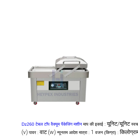
यूनिट/यूनिट
Dz260 टेबल टॉप वैक्यूम पैकेजिंग मशीन
माप की इकाई :
स्वच
(v)
वाट (w)
1
किलोग्रा
पावर :
न्यूनतम आदेश मात्रा :
वजन (किग्रा) :