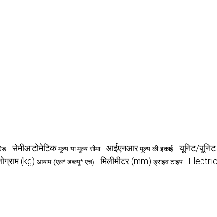
सेमीआटोमेटिक
आईएनआर
यूनिट/यूनिट
रेड :
मूल्य या मूल्य सीमा :
मूल्य की इकाई :
ोग्राम (kg)
मिलीमीटर (mm)
Electri
आयाम (एल* डब्ल्यू* एच) :
ड्राइव टाइप :