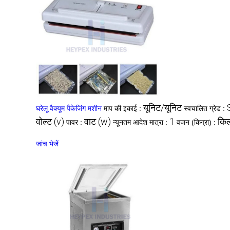
यूनिट/यूनिट
घरेलू वैक्यूम पैकेजिंग मशीन
माप की इकाई :
स्वचालित ग्रेड :
वोल्ट (v)
वाट (w)
1
किल
पावर :
न्यूनतम आदेश मात्रा :
वजन (किग्रा) :
जांच भेजें