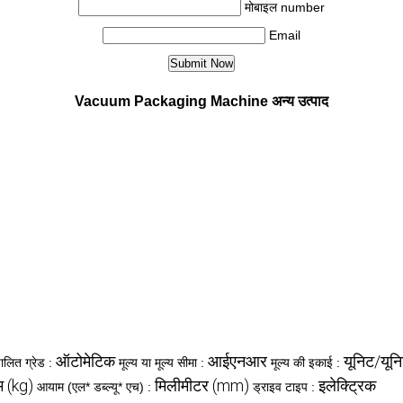
मोबाइल number
Email
Vacuum Packaging Machine अन्य उत्पाद
ऑटोमेटिक
आईएनआर
यूनिट/यून
ालित ग्रेड :
मूल्य या मूल्य सीमा :
मूल्य की इकाई :
म (kg)
मिलीमीटर (mm)
इलेक्ट्रिक
आयाम (एल* डब्ल्यू* एच) :
ड्राइव टाइप :