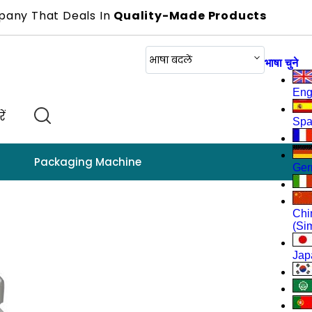
pany That Deals In
Quality-Made Products
भाषा बदलें
भाषा चुने
Eng
ें
Spa
Packaging Machine
Sealing Machine
Ge
Chi
(Sim
Jap