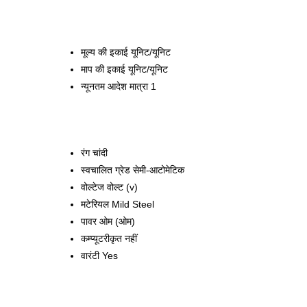
मूल्य की इकाई
यूनिट/यूनिट
माप की इकाई
यूनिट/यूनिट
न्यूनतम आदेश मात्रा
1
रंग
चांदी
स्वचालित ग्रेड
सेमी-आटोमेटिक
वोल्टेज
वोल्ट (v)
मटेरियल
Mild Steel
पावर
ओम (ओम)
कम्प्यूटरीकृत
नहीं
वारंटी
Yes