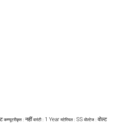
िट
नहीं
1 Year
SS
वोल्ट
कम्प्यूटरीकृत :
वारंटी :
मटेरियल :
वोल्टेज :