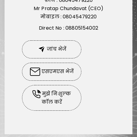
फ़ोन :
08045479220
Mr Pratap Chundavat
(
CEO
)
मोबाइल :
08045479220
Direct No : 08805154002
जांच भेजें
एसएमएस भेजें
मुझे निःशुल्क
कॉल करें